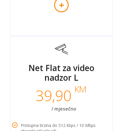
+
Net Flat za video
nadzor L
KM
39,90
/ mjesečno
Pristupna brzina do 512 kbps / 10 Mbps
(download/upload)