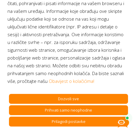
čitati, pohranjivati i pisati informacije na vašem browseru i
Nabavke i pozivi
na vašem uređaju. Informacije koje obrađuju ove skripte
Karijera
uključuju podatke koji se odnose na vas koji mogu
Pristup informacijama
uključivati lične identifikatore (npr. IP adresu i detalje o
Arhiva vijesti
sesiji) i aktivnosti pretraživanja. Ove informacije koristimo
Arhiva obavijesti
u različite svrhe – npr. za isporuku sadržaja, održavanje
sigurnosti web stranice, omogućavanje izbora korisnika i
poboljšanje web stranice, personalizacije sadržaja i oglasa
na našoj web stranici. Možete odbiti svu nebitnu obradu
B2B
prihvatanjem samo neophodnih kolačića. Da biste saznali
više, pročitajte našu
Obavijest o kolačićima!
Veleprodaja
Partneri
Dozvoli sve
Sponzorstva
Donacije
Prihvati samo neophodne
BH Telecom i SFF – Za najbolje filmske priče
Prilagodi postavke