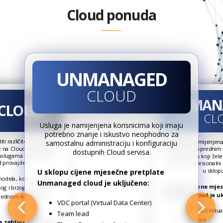
Cloud ponuda
UNMANAGED
CLOUD
MAN
CLOUD
CL
Usluga je namijenjena korisnicima koji imaju
potrebno znanje i iskustvo neophodno za
ti različite resurse i
Usluga je namijenjena
samostalnu administraciju i konfiguraciju
e na Cloud katalog BH
potrebu za naprednim s
dostupnih Cloud servisa.
slugama i servisima
korisnicima koji žel
 provajdera.
iskusni i profesionalni 
u sklop
U sklopu cijene mjesečne pretplate
odela, korisnici imaju
Unmanaged cloud je uključeno:
U sklopu cijene mje
 i brzog skaliranja
Managed cloud je uk
jednom ili više Data
VDC portal (Virtual Data Center)
VDC portal (Virtua
Team lead
Team lead
a zahtjev korisnika i