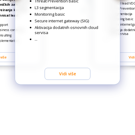
Threat Prevention basic
Tehnical lead VDC
ničkih zahtjeva i
L3 segmentacija
Threat Prevention
reiranje korisnik
Monitoring basic
L3 segmentacija
nical lead:
Monitoring basic
Secure internet gateway (SIG)
Secure internet g
upport
Aktivacija dodatnih osnovnih cloud
Aktivacija dodatn
siness continuity
servisa
cloud servisa
nsulting
...
...
mplementation
Vidi
 više
Vidi više