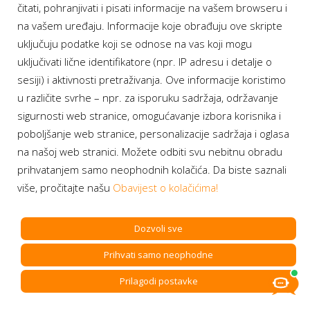
čitati, pohranjivati i pisati informacije na vašem browseru i
na vašem uređaju. Informacije koje obrađuju ove skripte
uključuju podatke koji se odnose na vas koji mogu
uključivati lične identifikatore (npr. IP adresu i detalje o
sesiji) i aktivnosti pretraživanja. Ove informacije koristimo
u različite svrhe – npr. za isporuku sadržaja, održavanje
sigurnosti web stranice, omogućavanje izbora korisnika i
Managed Cloud
poboljšanje web stranice, personalizacije sadržaja i oglasa
na našoj web stranici. Možete odbiti svu nebitnu obradu
+
prihvatanjem samo neophodnih kolačića. Da biste saznali
više, pročitajte našu
Obavijest o kolačićima!
Dozvoli sve
Usluga je namijenjena korisnicima koji imaju potrebu za
Prihvati samo neophodne
naprednim servisima i podrškom ili korisnicima koji žele da
Prilagodi postavke
im budu dostupni iskusni i profesionalni Tehnical lead
(inžinjeri) u sklopu paketa.